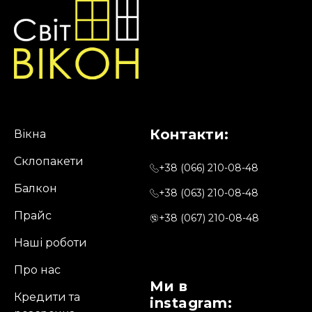
may
be
chosen
on
the
product
page
Контакти:
Вікна
Склопакети
+38 (066) 210-08-48
Балкон
+38 (063) 210-08-48
Прайс
+38 (067) 210-08-48
Наші роботи
Про нас
Ми в
Кредити та
instagram: