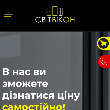
В нас ви
зможете
дізнатися ціну
самостійно!