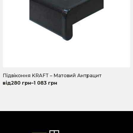
on
the
product
page
Підвіконня KRAFT – Матовий Антрацит
280
грн
–
1 083
грн
This
product
has
multiple
variants.
The
options