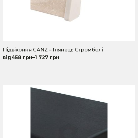
Підвіконня GANZ – Глянець Стромболі
458
грн
–
1 727
грн
This
product
has
multiple
variants.
The
options
may
be
chosen