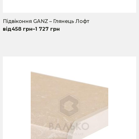
Підвіконня GANZ – Глянець Лофт
458
грн
–
1 727
грн
This
product
has
multiple
variants.
The
options
may
be
chosen
on
the
product
page