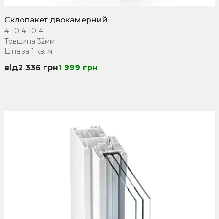
Склопакет двокамерний
4-10-4-10-4
Товщина 32мм
Ціна за 1 кв. м.
2 336
грн
1 999
грн
Original
Current
price
price
was:
is:
2
1
336 грн.
999 грн.