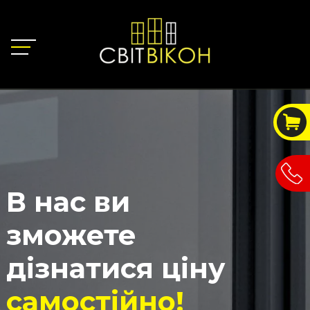
В нас ви
зможете
дізнатися ціну
самостійно!