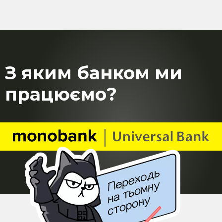
З яким банком ми
працюємо?