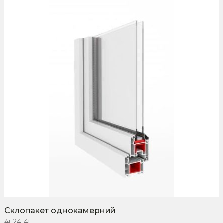
Склопакет однокамерний
4i-24-4i