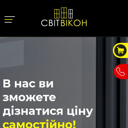
В нас ви
зможете
дізнатися ціну
самостійно!