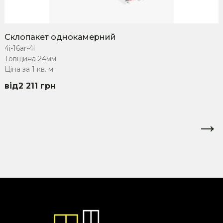
Склопакет однокамерний
4i-16ar-4i
Товщина 24мм
Ціна за 1 кв. м.
2 211
грн
→