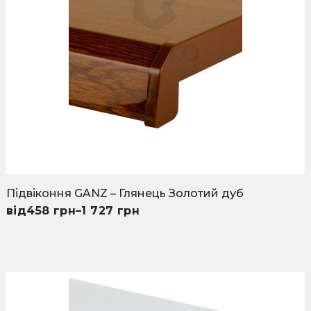
options
may
be
chosen
on
the
product
page
Підвіконня GANZ – Глянець Золотий дуб
458
грн
–
1 727
грн
This
product