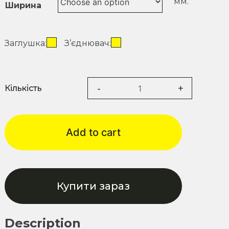
Ширина
Заглушка:
З’єднювач:
Підвіконня
KRAFT
-
Add to cart
Матовий
Золотий
дуб
quantity
Купити зараз
Description