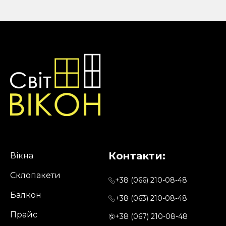
variants.
The
options
may
be
chosen
on
the
product
page
Контакти:
Вікна
Склопакети
+38 (066) 210-08-48
Балкон
+38 (063) 210-08-48
Прайс
+38 (067) 210-08-48