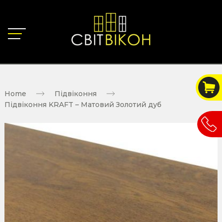
Home
Підвіконня
Підвіконня KRAFT – Матовий Золотий дуб