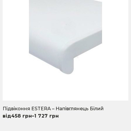
has
multiple
variants.
The
options
may
be
chosen
on
the
product
page
Підвіконня ESTERA – Напівглянець Білий
458
грн
–
1 727
грн