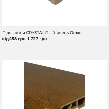
Підвіконня CRYSTALIT – Глянець Онікс
458
грн
–
1 727
грн
This
product
has
multiple
variants.
The
options
may
be
chosen
on
the