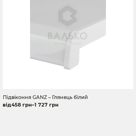
be
chosen
on
the
product
page
Підвіконня GANZ – Глянець білий
458
грн
–
1 727
грн
This
product
has
multiple