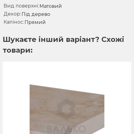
Вид поверхні
Матовий
Декор
Під дерево
Капінос
Прямий
Шукаєте інший варіант? Схожі
товари:
This
product
has
multiple
variants.
The
options
may
be
chosen