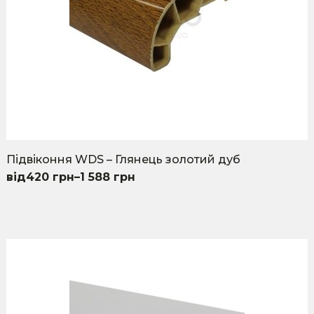
product
page
Підвіконня WDS – Глянець золотий дуб
420
грн
–
1 588
грн
This
product
has
multiple
variants.
The
options
may