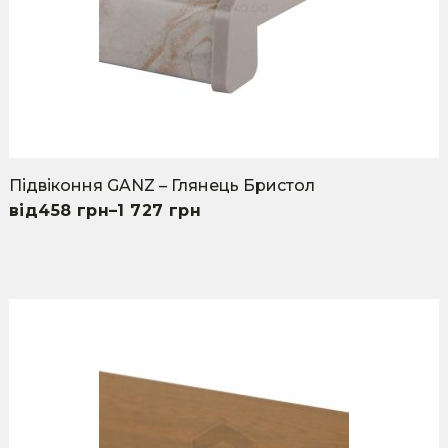
on
the
product
page
Підвіконня GANZ – Глянець Бристол
458
грн
–
1 727
грн
This
product
has
multiple
variants.
The