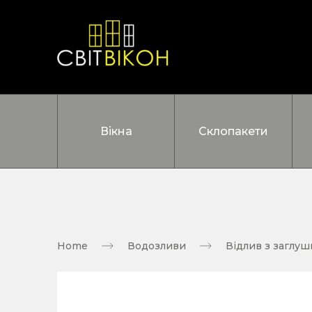
Вікна
Склопакети
Home
Водозливи
Відлив з заглу