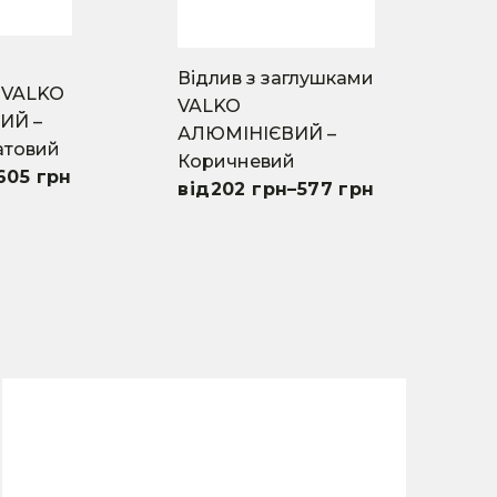
on
the
product
Відлив з заглушками
page
 VALKO
VALKO
ИЙ –
АЛЮМІНІЄВИЙ –
атовий
Коричневий
605
грн
202
грн
–
577
грн