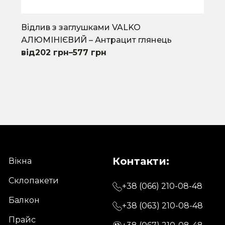
Відлив з заглушками VALKO
АЛЮМІНІЄВИЙ – Антрацит глянець
202
грн
–
577
грн
This
product
has
multiple
variants.
The
options
may
Контакти:
be
Вікна
chosen
Склопакети
on
+38 (066) 210-08-48
the
Балкон
+38 (063) 210-08-48
product
Прайс
page