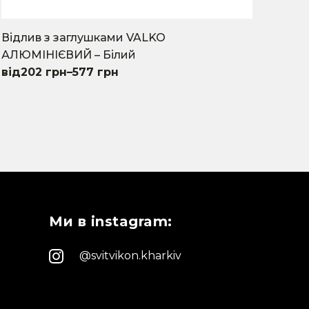
Відлив з заглушками VALKO
АЛЮМІНІЄВИЙ – Білий
202
грн
–
577
грн
This
product
has
multiple
variants.
The
options
may
Ми в instagram:
be
chosen
on
@svitvikon.kharkiv
the
product
page