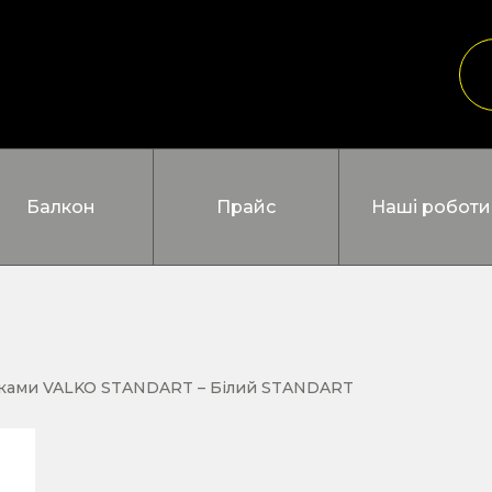
Балкон
Прайс
Наші роботи
шками VALKO STANDART – Білий STANDART