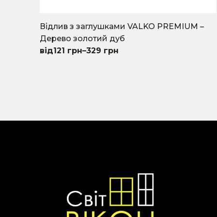
Відлив з заглушками VALKO PREMIUM –
Дерево золотий дуб
121
грн
–
329
грн
This
product
has
multiple
variants.
The
options
may
be
chosen
on
the
product
page