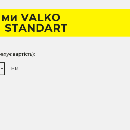
ами VALKO
й STANDART