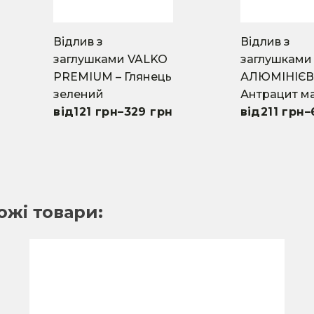
on
on
the
the
product
product
Відлив з
Відлив з
page
page
заглушками VALKO
заглушками
PREMIUM – Глянець
АЛЮМІНІЄВ
зелений
Антрацит м
121
грн
–
329
грн
211
грн
–
ожі товари: