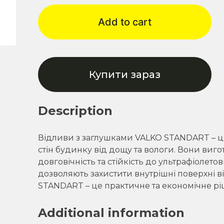
заглушками
Add to cart
VALKO
STANDART
-
Білий
STANDART
Купити зараз
quantity
Description
Відливи з заглушками VALKO STANDART – це
стін будинку від дощу та вологи. Вони виго
довговічність та стійкість до ультрафіолето
дозволяють захистити внутрішні поверхні в
STANDART – це практичне та економічне рі
Additional information