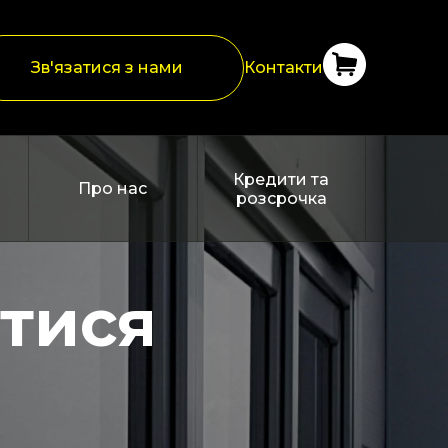
Зв'язатися з нами
Контакти
Кредити та
Про нас
розсрочка
атися