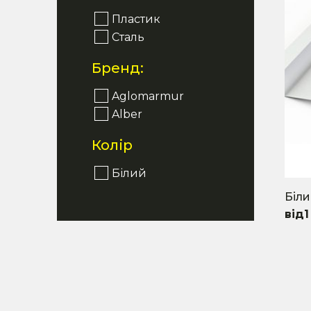
Пластик
Сталь
Бренд:
Aglomarmur
Alber
Колір
Білий
Біл
1
This
prod
has
mult
varia