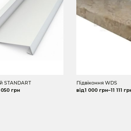
ий STANDART
Підвіконня WDS
 050
грн
1 000
грн
–
11 111
гр
This
uct
product
has
iple
multiple
nts.
variants.