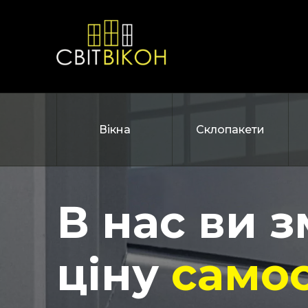
Вікна
Склопакети
В нас ви 
ціну
самос