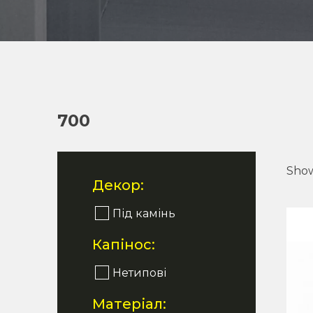
700
Show
Декор:
Під камінь
Капінос:
Нетипові
Матеріал: