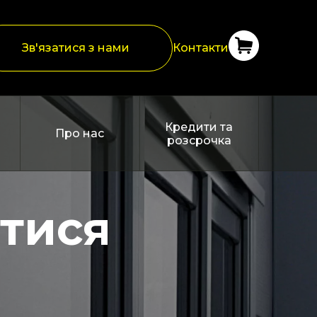
Зв'язатися з нами
Контакти
Кредити та
Про нас
розсрочка
атися