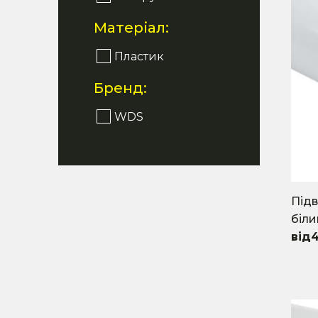
Матеріал:
Пластик
Бренд:
WDS
Підв
біли
This
prod
has
mult