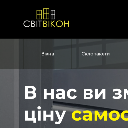
Вікна
Склопакети
В нас ви 
ціну
самос