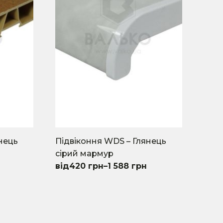
нець
Підвіконня WDS – Глянець
сірий мармур
420
грн
–
1 588
грн
This
product
has
multiple