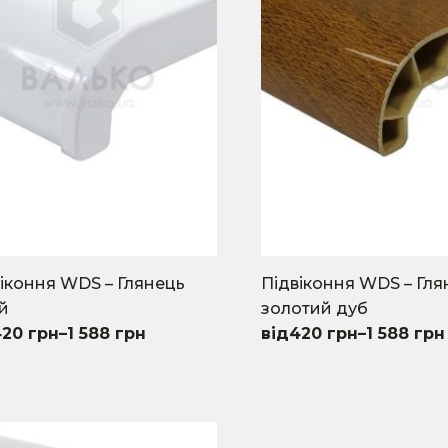
іконня WDS – Глянець
Підвіконня WDS – Гля
й
золотий дуб
420
грн
–
1 588
грн
420
грн
–
1 588
грн
This
uct
product
has
iple
multiple