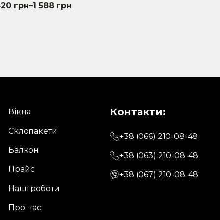
420
грн
–
1 588
грн
uct
iple
nts.
ons
Контакти:
Вікна
en
Склопакети
+38 (066) 210-08-48
Балкон
+38 (063) 210-08-48
uct
Прайс
e
+38 (067) 210-08-48
Наші роботи
Про нас