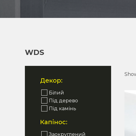
WDS
Show
Декор:
Білий
Під дерево
Під камінь
Капінос:
Заокруглений