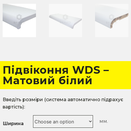
Підвіконня WDS –
Матовий білий
Ширина