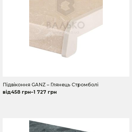
chosen
on
the
product
page
Підвіконня GANZ – Глянець Стромболі
458
грн
–
1 727
грн
This
product
has
multiple
variants.