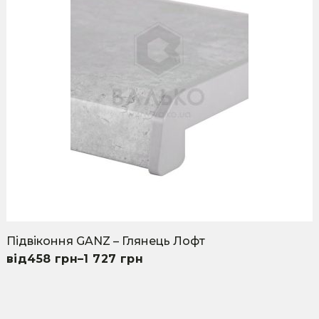
variants.
The
options
may
be
chosen
on
the
product
page
Підвіконня GANZ – Глянець Лофт
458
грн
–
1 727
грн