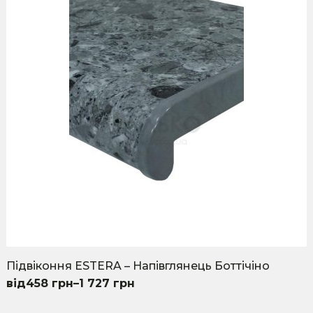
The
options
may
be
chosen
on
the
product
page
Підвіконня ESTERA – Напівглянець Боттічіно
458
грн
–
1 727
грн
This