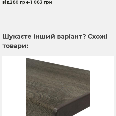
280
грн
–
1 083
грн
Шукаєте інший варіант? Схожі
товари: