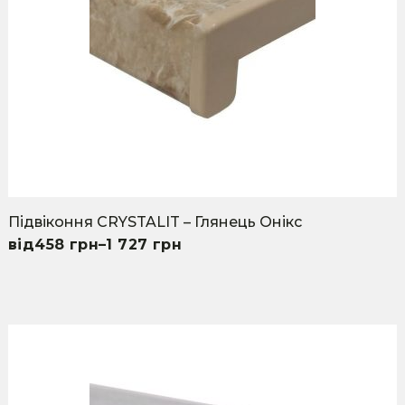
be
chosen
on
the
product
page
Підвіконня CRYSTALIT – Глянець Онікс
458
грн
–
1 727
грн
This
product
has
multiple