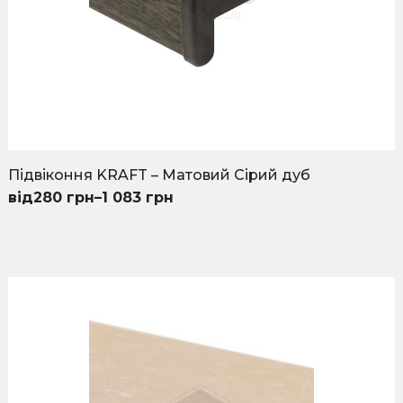
Підвіконня KRAFT – Матовий Сірий дуб
280
грн
–
1 083
грн
This
product
has
multiple
variants.
The
options
may
be