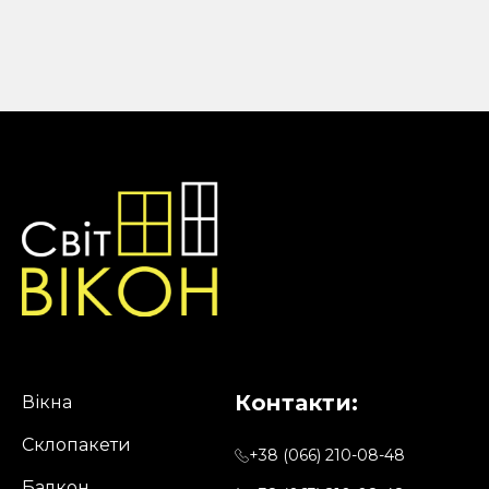
product
has
multiple
variants.
The
options
may
be
chosen
on
the
product
page
Контакти:
Вікна
Склопакети
+38 (066) 210-08-48
Балкон