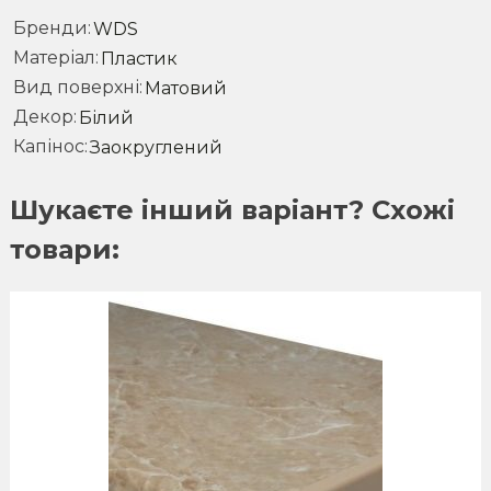
Бренди
WDS
Матеріал
Пластик
Вид поверхні
Матовий
Декор
Білий
Капінос
Заокруглений
Шукаєте інший варіант? Схожі
товари:
This
product
has
multiple
variants.
The
options
may