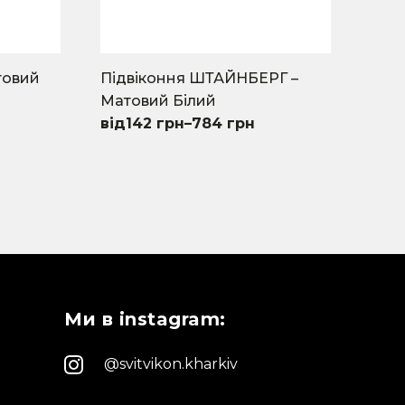
товий
Підвіконня ШТАЙНБЕРГ –
Матовий Білий
142
грн
–
784
грн
This
product
has
multiple
variants.
The
options
may
Ми в instagram:
be
chosen
on
@svitvikon.kharkiv
the
product