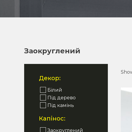
Заокруглений
Show
Декор:
Білий
Під дерево
Під камінь
Капінос:
Заокруглений