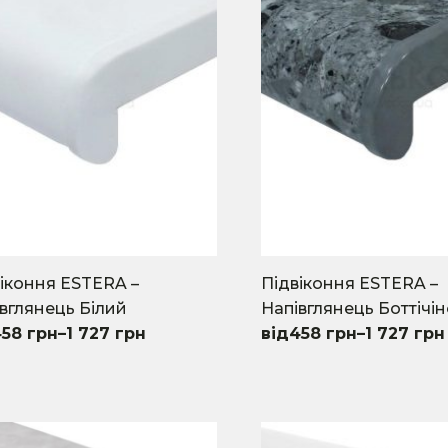
іконня ESTERA –
Підвіконня ESTERA –
вглянець Білий
Напівглянець Боттічін
458
грн
–
1 727
грн
458
грн
–
1 727
грн
This
uct
product
has
iple
multiple