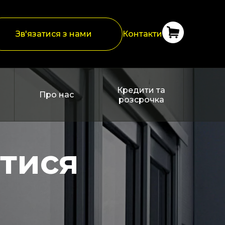
Зв'язатися з нами
Контакти
Кредити та
Про нас
розсрочка
атися