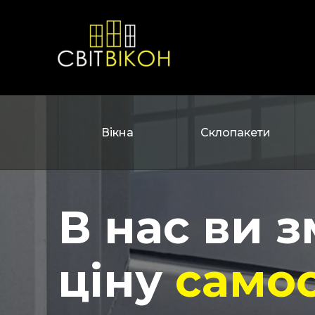
Вікна
Склопакети
В нас ви 
ціну
самос