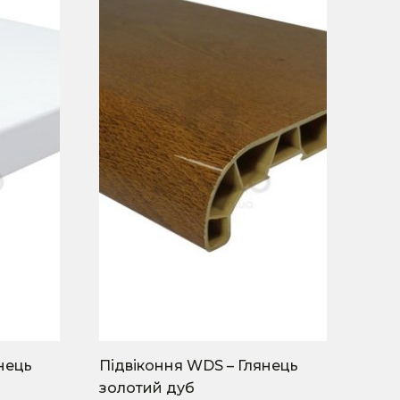
variants.
The
options
may
be
chosen
on
the
product
page
нець
Підвіконня WDS – Глянець
золотий дуб