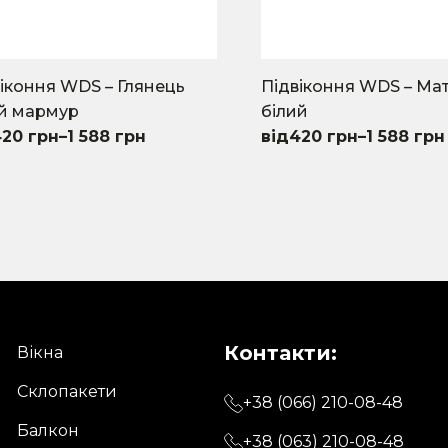
іконня WDS – Глянець
Підвіконня WDS – Ма
ий мармур
білий
420
грн
–
1 588
грн
420
грн
–
1 588
грн
This
uct
product
has
iple
multiple
nts.
variants.
The
ons
options
may
Контакти:
be
Вікна
en
chosen
Склопакети
on
+38 (066) 210-08-48
the
Балкон
+38 (063) 210-08-48
uct
product