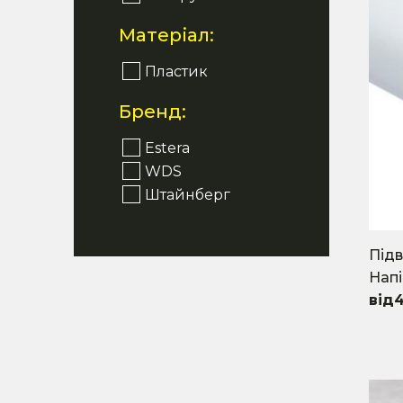
Матеріал:
Пластик
Бренд:
Estera
WDS
Штайнберг
Підв
Напі
This
prod
has
mult