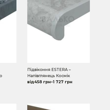
Підвіконня ESTERA –
о
Напівглянець Космік
458
грн
–
1 727
грн
This
product
has
multiple