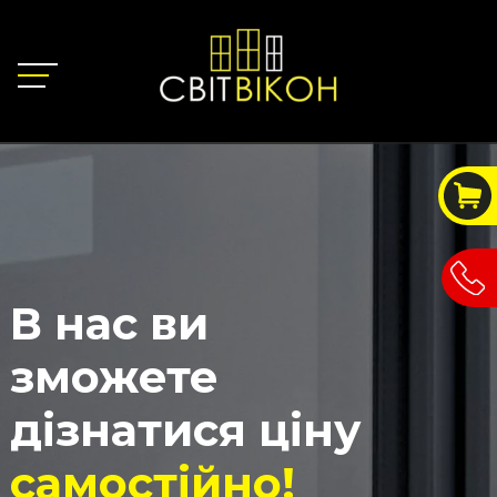
В нас ви
зможете
дізнатися ціну
самостійно!