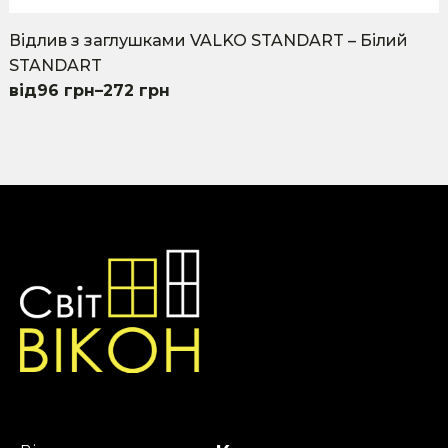
Відлив з заглушками VALKO STANDART – Білий
STANDART
96
грн
–
272
грн
This
product
has
multiple
variants.
The
options
may
be
chosen
on
the
product
page