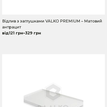
Відлив з заглушками VALKO PREMIUM – Матовий
антрацит
121
грн
–
329
грн
This
product
has
multiple
variants.
The
options
may
be
chosen
on
the