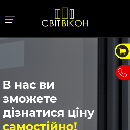
В нас ви
зможете
дізнатися ціну
самостійно!