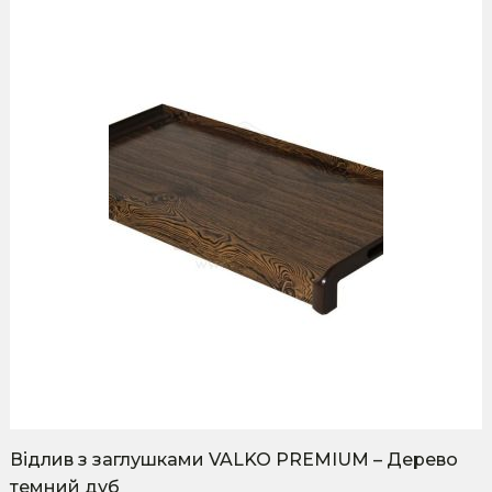
variants.
The
options
may
be
chosen
on
the
product
page
Відлив з заглушками VALKO PREMIUM – Дерево
темний дуб