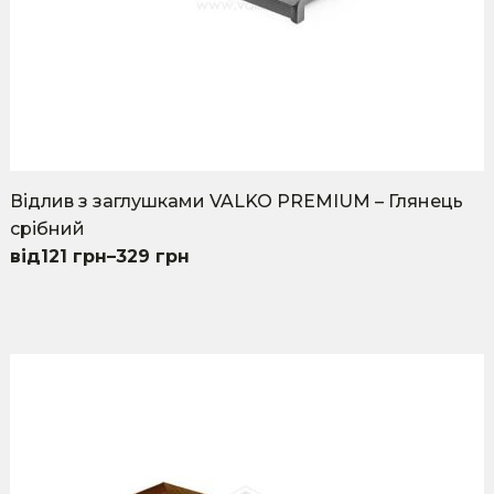
page
Відлив з заглушками VALKO PREMIUM – Глянець
срібний
121
грн
–
329
грн
This
product
has
multiple
variants.
The
options
may
be