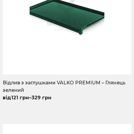
on
the
product
page
Відлив з заглушками VALKO PREMIUM – Глянець
зелений
121
грн
–
329
грн
This
product
has
multiple
variants.