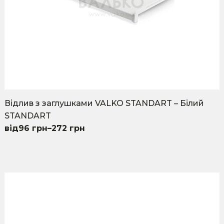
product
page
Відлив з заглушками VALKO STANDART – Білий
STANDART
96
грн
–
272
грн
This
product
has
multiple
variants.
The
options
may