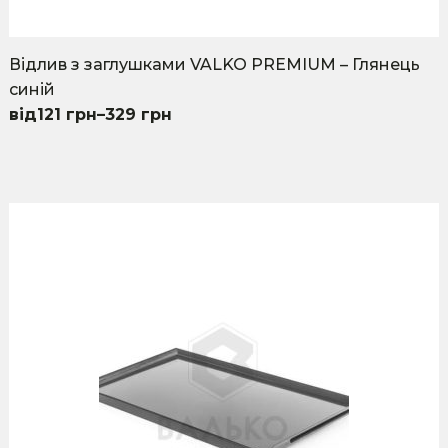
Відлив з заглушками VALKO PREMIUM – Глянець
синій
121
грн
–
329
грн
This
product
has
multiple
variants.
The
options
may
be
chosen
on
the
product