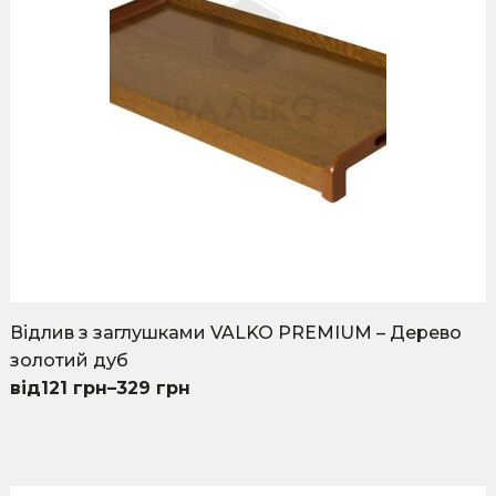
chosen
on
the
product
page
Відлив з заглушками VALKO PREMIUM – Дерево
золотий дуб
121
грн
–
329
грн
This
product
has
multiple