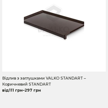
be
chosen
on
the
product
page
Відлив з заглушками VALKO STANDART –
Коричневий STANDART
111
грн
–
297
грн
This
product
has