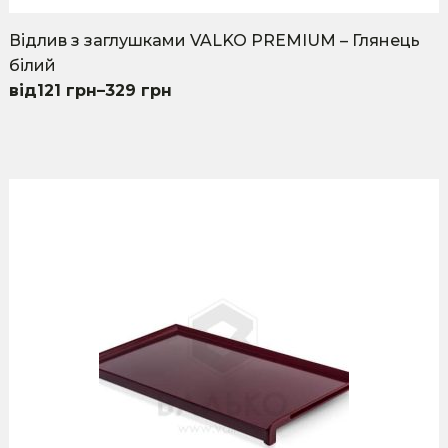
Відлив з заглушками VALKO PREMIUM – Глянець
білий
121
грн
–
329
грн
This
product
has
multiple
variants.
The
options
may
be
chosen
on
the
product
page