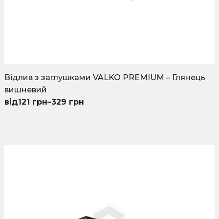
Відлив з заглушками VALKO PREMIUM – Глянець
вишневий
121
грн
–
329
грн
This
product
has
multiple
variants.
The
options
may
be
chosen